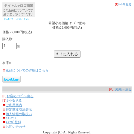
[1]
ｶｰﾄを見る
HS-102 ﾍｯﾄﾞｾｯﾄ
希望小売価格: ｵｰﾌﾟﾝ価格
価格:22,000円(税込)
価格:22,000円(税込)
購入数:
個
在庫○
〓
返品についての詳細はこちら
[8]
↑先頭へ戻る
[0]
お店のﾄｯﾌﾟへ戻る
[1]
ｶｰﾄを見る
〓
ご利用案内
〓
特定商取引法表示
〓
個人情報の取扱い
〓
ｻｲﾄﾏｯﾌﾟ
〓
ﾒﾙﾏｶﾞ登録
〓
お問い合わせ
Copyright (C) All Rights Reserved.