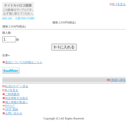
[1]
ｶｰﾄを見る
HM-166 小型ｲﾔﾎﾝﾏｲｸﾛﾎﾝ
価格:2,916円(税込)
価格:2,916円(税込)
購入数:
個
在庫○
〓
返品についての詳細はこちら
[8]
↑先頭へ戻る
[0]
お店のﾄｯﾌﾟへ戻る
[1]
ｶｰﾄを見る
〓
ご利用案内
〓
特定商取引法表示
〓
個人情報の取扱い
〓
ｻｲﾄﾏｯﾌﾟ
〓
ﾒﾙﾏｶﾞ登録
〓
お問い合わせ
Copyright (C) All Rights Reserved.