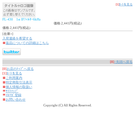
[1]
ｶｰﾄを見る
FL-430 1st IFﾌｨﾙﾀｰ6kHz
価格:2,441円(税込)
価格:2,441円(税込)
[在庫×]
入荷連絡を希望する
〓
返品についての詳細はこちら
[8]
↑先頭へ戻る
[0]
お店のﾄｯﾌﾟへ戻る
[1]
ｶｰﾄを見る
〓
ご利用案内
〓
特定商取引法表示
〓
個人情報の取扱い
〓
ｻｲﾄﾏｯﾌﾟ
〓
ﾒﾙﾏｶﾞ登録
〓
お問い合わせ
Copyright (C) All Rights Reserved.