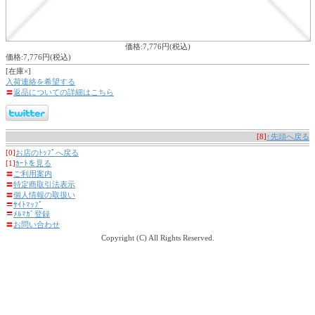
価格:7,776円(税込)
価格:7,776円(税込)
[在庫×]
入荷連絡を希望する
〓
返品についての詳細はこちら
[8]
↑先頭へ戻る
[0]
お店のﾄｯﾌﾟへ戻る
[1]
ｶｰﾄを見る
〓
ご利用案内
〓
特定商取引法表示
〓
個人情報の取扱い
〓
ｻｲﾄﾏｯﾌﾟ
〓
ﾒﾙﾏｶﾞ登録
〓
お問い合わせ
Copyright (C) All Rights Reserved.