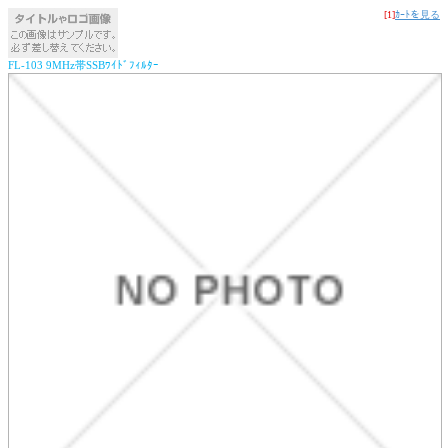
[1]
ｶｰﾄを見る
FL-103 9MHz帯SSBﾜｲﾄﾞﾌｨﾙﾀｰ