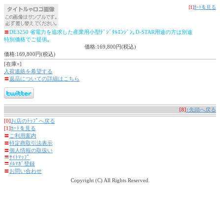
[1]
ｶｰﾄを見る
〓
DE3250 省電力を追求した産業用小型ﾃﾞｼﾞﾀﾙｴﾝｼﾞﾝ｡D-STAR用途の方は別途
特別価格でご提供｡
価格:169,800円(税込)
価格:169,800円(税込)
[在庫×]
入荷連絡を希望する
〓
返品についての詳細はこちら
[8]
↑先頭へ戻る
[0]
お店のﾄｯﾌﾟへ戻る
[1]
ｶｰﾄを見る
〓
ご利用案内
〓
特定商取引法表示
〓
個人情報の取扱い
〓
ｻｲﾄﾏｯﾌﾟ
〓
ﾒﾙﾏｶﾞ登録
〓
お問い合わせ
Copyright (C) All Rights Reserved.