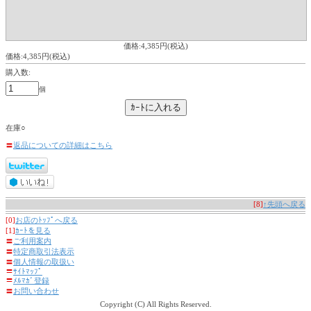
価格:4,385円(税込)
価格:4,385円(税込)
購入数:
個
在庫○
〓
返品についての詳細はこちら
[8]
↑先頭へ戻る
[0]
お店のﾄｯﾌﾟへ戻る
[1]
ｶｰﾄを見る
〓
ご利用案内
〓
特定商取引法表示
〓
個人情報の取扱い
〓
ｻｲﾄﾏｯﾌﾟ
〓
ﾒﾙﾏｶﾞ登録
〓
お問い合わせ
Copyright (C) All Rights Reserved.