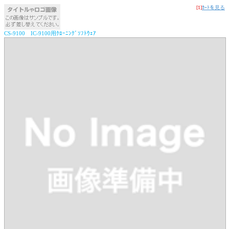
[1]
ｶｰﾄを見る
CS-9100 IC-9100用ｸﾛｰﾆﾝｸﾞｿﾌﾄｳｪｱ