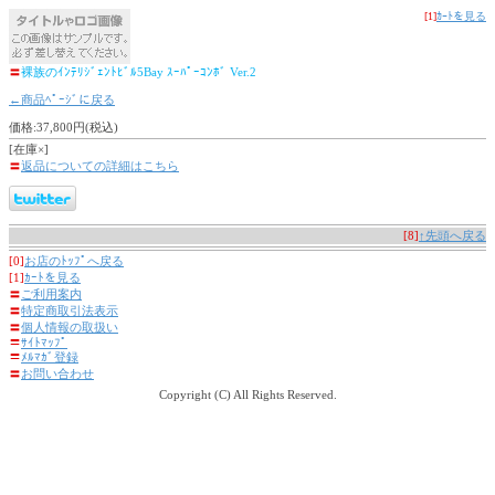
[1]
ｶｰﾄを見る
〓
裸族のｲﾝﾃﾘｼﾞｪﾝﾄﾋﾞﾙ5Bay ｽｰﾊﾟｰｺﾝﾎﾞ Ver.2
←商品ﾍﾟｰｼﾞに戻る
価格:37,800円(税込)
[在庫×]
〓
返品についての詳細はこちら
[8]
↑先頭へ戻る
[0]
お店のﾄｯﾌﾟへ戻る
[1]
ｶｰﾄを見る
〓
ご利用案内
〓
特定商取引法表示
〓
個人情報の取扱い
〓
ｻｲﾄﾏｯﾌﾟ
〓
ﾒﾙﾏｶﾞ登録
〓
お問い合わせ
Copyright (C) All Rights Reserved.