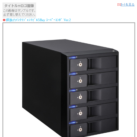
[1]
ｶｰﾄを見る
〓
裸族のｲﾝﾃﾘｼﾞｪﾝﾄﾋﾞﾙ5Bay ｽｰﾊﾟｰｺﾝﾎﾞ Ver.2