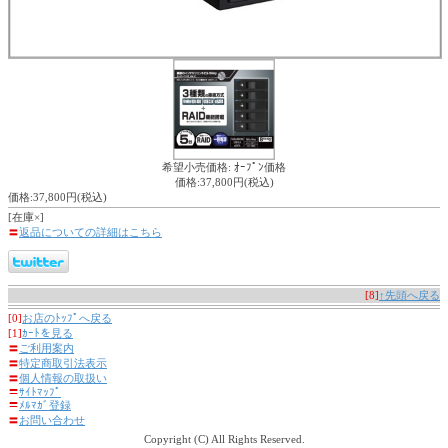
希望小売価格: ｵｰﾌﾟﾝ価格
価格:37,800円(税込)
価格:37,800円(税込)
[在庫×]
〓
返品についての詳細はこちら
[8]
↑先頭へ戻る
[0]
お店のﾄｯﾌﾟへ戻る
[1]
ｶｰﾄを見る
〓
ご利用案内
〓
特定商取引法表示
〓
個人情報の取扱い
〓
ｻｲﾄﾏｯﾌﾟ
〓
ﾒﾙﾏｶﾞ登録
〓
お問い合わせ
Copyright (C) All Rights Reserved.