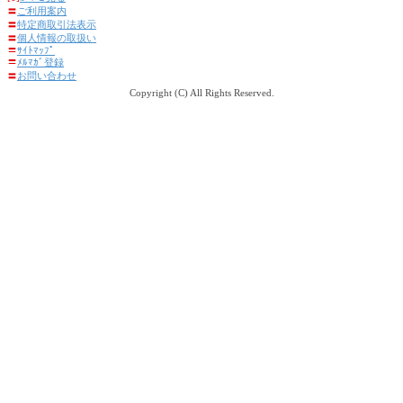
〓
ご利用案内
〓
特定商取引法表示
〓
個人情報の取扱い
〓
ｻｲﾄﾏｯﾌﾟ
〓
ﾒﾙﾏｶﾞ登録
〓
お問い合わせ
Copyright (C) All Rights Reserved.