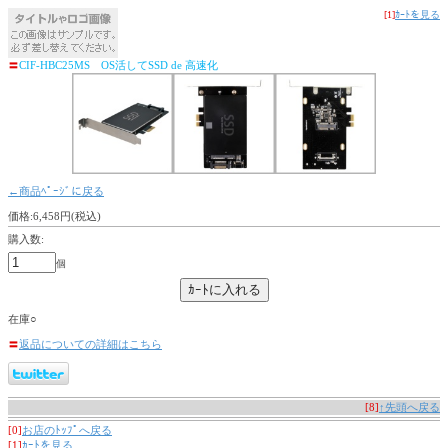
[1]
ｶｰﾄを見る
〓
CIF-HBC25MS OS活してSSD de 高速化
←商品ﾍﾟｰｼﾞに戻る
価格:6,458円(税込)
購入数:
個
在庫○
〓
返品についての詳細はこちら
[8]
↑先頭へ戻る
[0]
お店のﾄｯﾌﾟへ戻る
[1]
ｶｰﾄを見る