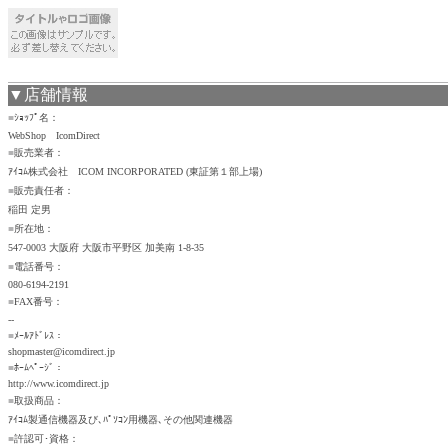
▼店舗情報
■
ｼｮｯﾌﾟ名：
WebShop IcomDirect
■
販売業者：
ｱｲｺﾑ株式会社 ICOM INCORPORATED (東証第１部上場)
■
販売責任者：
稲田 定男
■
所在地：
547-0003 大阪府 大阪市平野区 加美南 1-8-35
■
電話番号：
080-6194-2191
■
FAX番号：
--
■
ﾒｰﾙｱﾄﾞﾚｽ：
shopmaster@icomdirect.jp
■
ﾎｰﾑﾍﾟｰｼﾞ：
http://www.icomdirect.jp
■
取扱商品：
ｱｲｺﾑ製通信機器及び､ﾊﾟｿｺﾝ用機器､その他関連機器
■
許認可･資格：