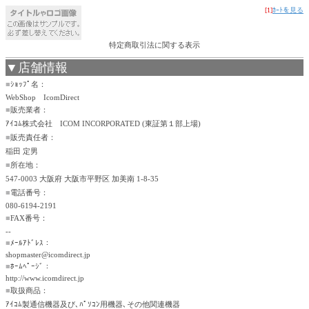
[1]
ｶｰﾄを見る
特定商取引法に関する表示
▼店舗情報
■
ｼｮｯﾌﾟ名：
WebShop IcomDirect
■
販売業者：
ｱｲｺﾑ株式会社 ICOM INCORPORATED (東証第１部上場)
■
販売責任者：
稲田 定男
■
所在地：
547-0003 大阪府 大阪市平野区 加美南 1-8-35
■
電話番号：
080-6194-2191
■
FAX番号：
--
■
ﾒｰﾙｱﾄﾞﾚｽ：
shopmaster@icomdirect.jp
■
ﾎｰﾑﾍﾟｰｼﾞ：
http://www.icomdirect.jp
■
取扱商品：
ｱｲｺﾑ製通信機器及び､ﾊﾟｿｺﾝ用機器､その他関連機器