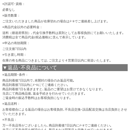
■
許認可･資格：
必要なし
■
販売数量：
ご注文いただきました商品が在庫切れの場合はﾒｰﾙでご連絡差し上げます｡
■
商品代金以外の必要料金：
送料（都道府県別）､代金引換手数料は原則としてお客様負担にてお願いいたします｡
消費税は全て商品代金(税込価格)に含んで表示しています｡
■
申込の有効期限：
ご注文後7日以内
■
引き渡し時期：
在庫の有る商品につきましては､ご注文より４営業日以内に発送いたします｡
▼返品･不良品について
■
返品期限･条件：
商品到着後7日以内で､未開封の場合のみ返品可能｡
商品到着後7日以内にﾒｰﾙにてご連絡ください｡
商品到着後7日を過ぎますと､返品のご要望はお受けできなくなります｡
当店にて商品検品後､返金手続きを行わせていただきます｡
ご返金時の振込手数料はお客様負担になります｡
■
返品送料：
お客様都合による返品の場合はお客様負担､不良品交換･誤品配送交換は当店負担とさせ
ていただきます｡
■
不良品：
万一不良品等がございましたら､商品到着後7日以内にﾒｰﾙでご連絡ください｡
当店にて不良内容を確認のうえ､新品または同等品と交換させていただきます｡