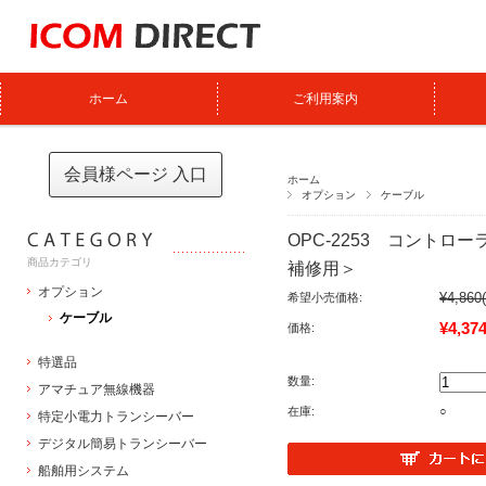
ホーム
ご利用案内
会員様ページ 入口
ホーム
オプション
ケーブル
OPC-2253 コントロー
商品カテゴリ
補修用＞
オプション
¥4,860
希望小売価格:
ケーブル
¥4,37
価格:
特選品
数量:
アマチュア無線機器
在庫:
○
特定小電力トランシーバー
デジタル簡易トランシーバー
船舶用システム