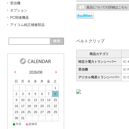
受信機
返品についての詳細はこちら
オプション
PC関連機器
アイコム純正補修部品
ベルトクリップ
商品カテゴリ
特定小電力トランシーバー
IC-
受信機
IC-
2026/08
デジタル簡易トランシーバー
IC-
日
月
火
水
木
金
土
1
2
3
4
5
6
7
8
9
10
11
12
13
14
15
16
17
18
19
20
21
22
23
24
25
26
27
28
29
30
31
■
■
今日
定休日