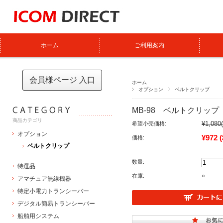
ホーム
ご利用案内
会員様ページ 入口
ホーム
オプション
ベルトクリップ
MB-98 ベルトクリップ
商品カテゴリ
¥1,080
希望小売価格:
オプション
¥972
価格:
ベルトクリップ
数量:
特選品
在庫:
○
アマチュア無線機器
特定小電力トランシーバー
デジタル簡易トランシーバー
船舶用システム