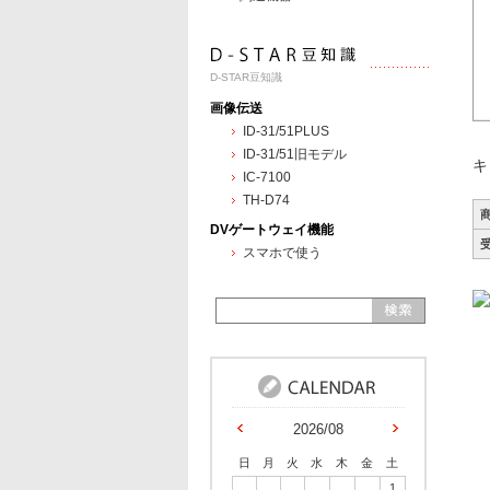
D-STAR豆知識
画像伝送
ID-31/51PLUS
ID-31/51旧モデル
キ
IC-7100
TH-D74
DVゲートウェイ機能
スマホで使う
2026/08
日
月
火
水
木
金
土
1