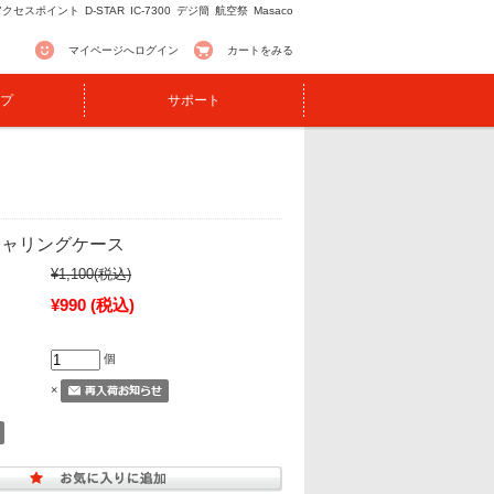
アクセスポイント
D-STAR
IC-7300
デジ簡
航空祭
Masaco
マイページへログイン
カートをみる
プ
サポート
 キャリングケース
¥1,100
(税込)
¥990
(税込)
個
×