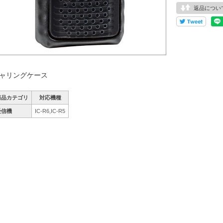
返品につい
ャリングケース
商品カテゴリ
対応機種
受信機
IC-R6,IC-R5