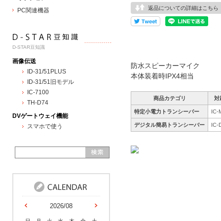
返品についての詳細はこちら
PC関連機器
D-STAR豆知識
画像伝送
防水スピーカーマイク
ID-31/51PLUS
本体装着時IPX4相当
ID-31/51旧モデル
IC-7100
商品カテゴリ
対
TH-D74
特定小電力トランシーバー
IC-
DVゲートウェイ機能
デジタル簡易トランシーバー
IC-
スマホで使う
2026/08