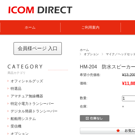
ホーム
ご利用案内
会員様ページ 入口
ホーム
オプション
マイク／ヘッドセッ
HM-204 防水スピーカ
商品カテゴリ
¥13,20
希望小売価格:
オフィシャルグッズ
¥11,8
価格:
特選品
アマチュア無線機器
数量:
特定小電力トランシーバー
在庫:
×
デジタル簡易トランシーバー
船舶用システム
受信機
オプション