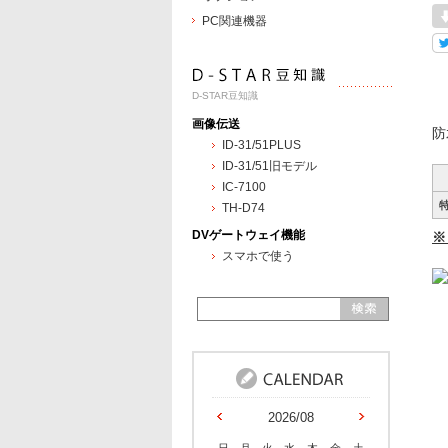
PC関連機器
D-STAR豆知識
画像伝送
防
ID-31/51PLUS
ID-31/51旧モデル
IC-7100
TH-D74
DVゲートウェイ機能
※
スマホで使う
2026/08