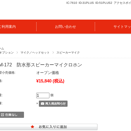
IC-7610
ID-31PLUS
ID-51PLUS2
アクセスポ
ご利用案内
お問い合わせ
サイトマッ
ーム
オプション
マイク／ヘッドセット
スピーカーマイク
M-172 防水形スピーカーマイクロホン
オープン価格
望小売価格:
¥15,840
(税込)
格:
量:
個
庫:
×