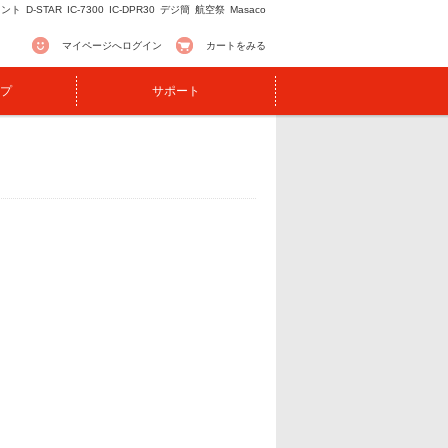
イント
D-STAR
IC-7300
IC-DPR30
デジ簡
航空祭
Masaco
マイページへログイン
カートをみる
プ
サポート