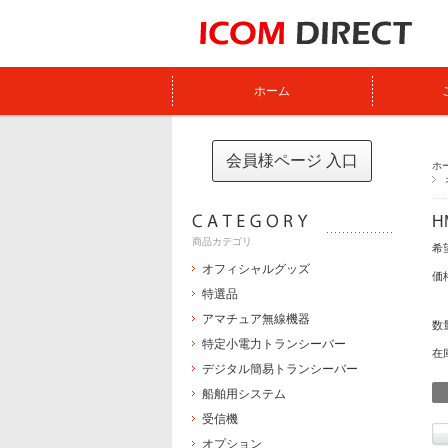
ホーム
会員様ページ 入口
ホ
H
商品カテゴリ
希
オフィシャルグッズ
価
特選品
アマチュア無線機器
数
特定小電力トランシーバー
在
デジタル簡易トランシーバー
船舶用システム
受信機
オプション